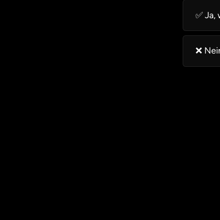
✅ Ja, 
❌ Nein