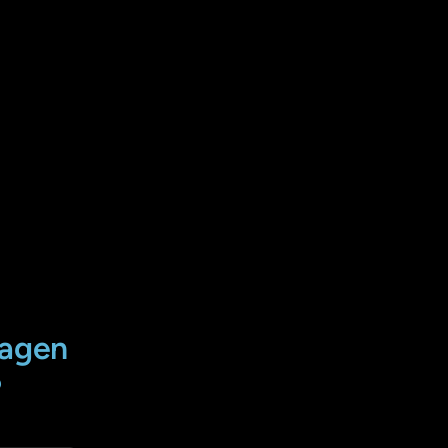
agen 
?